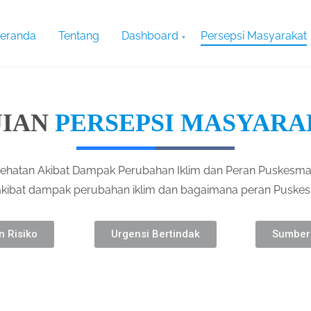
eranda
Tentang
Dashboard
Persepsi Masyarakat
JIAN
PERSEPSI MASYARA
sehatan Akibat Dampak Perubahan Iklim dan Peran Puskesmas​.
 akibat dampak perubahan iklim dan bagaimana peran Puske
 Risiko
Urgensi Bertindak
Sumber 